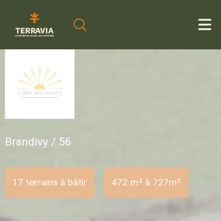
Cookies management panel
Brandivy / 56
17 terrains à bâtir
472 m² à 727m²