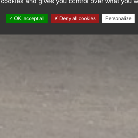
 cookies and gives you control over what you w
OK, accept all
Deny all cookies
Personalize