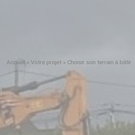
Accueil
»
Votre projet
»
Choisir son terrain à bâtir