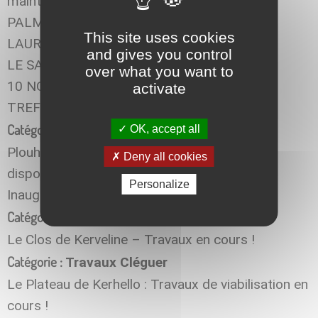
maintenant !
PALMARES PAVILLON BLEU, PLOUHINEC
This site uses cookies
LAURÉATE 2015
and gives you control
LE SALON DE L’IMMOBILIER DE LORIENT
over what you want to
10 NOUVEAUX LOGEMENTS SOCIAUX A
activate
TREFFLEAN
Catégorie :
Revue de presse
OK, accept all
Plouhinec : 15 logements aidées seront
Deny all cookies
disponibles prochainement !
Personalize
Inauguration de la résidence Ker-Nevez
Catégorie :
Travaix St Avé
Le Clos de Kerveline – Travaux en cours !
Catégorie :
Travaux Cléguer
Le Plateau de Kerhello : Travaux de viabilisation en
cours !