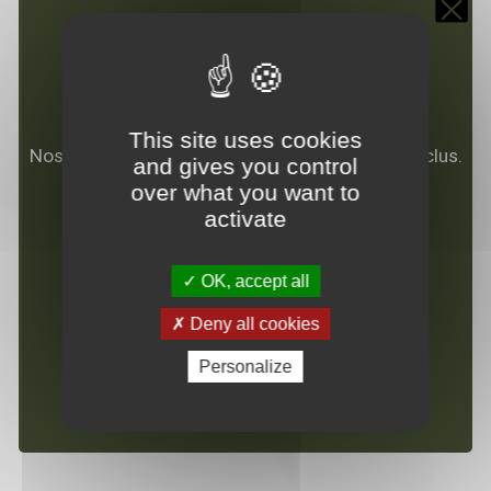
FERMETURE ESTIVALE
This site uses cookies
Nos agences seront fermées du 8 au 23 août inclus.
and gives you control
over what you want to
L'équipe vous souhaite de bonnes vacances !
activate
Laissez nous un message
OK, accept all
Deny all cookies
Personalize