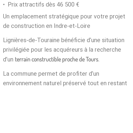
Prix attractifs dès 46 500 €
Un emplacement stratégique pour votre projet
de construction en Indre-et-Loire
Lignières-de-Touraine bénéficie d’une situation
privilégiée pour les acquéreurs à la recherche
terrain constructible proche de Tours
d’un
.
La commune permet de profiter d’un
environnement naturel préservé tout en restant
connectée aux principaux pôles du secteur :
Tours à environ 30 minutes en voiture
Accès rapide à l’autoroute A85
Gare TER de Langeais (ligne Tours ↔ Chinon)