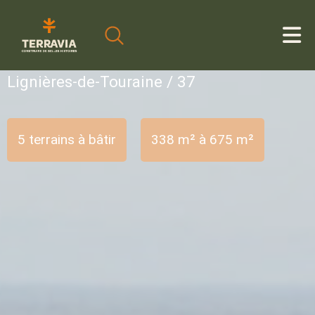
Cookies management panel
Lignières-de-Touraine / 37
5 terrains à bâtir
338 m² à 675 m²