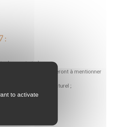
7 :
is de construire).
le panneau d’affichage seront à mentionner
es par rapport au sol naturel ;
ant to activate