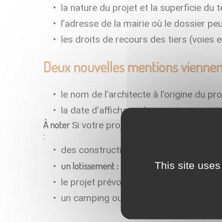
la nature du projet et la superficie du te
l’adresse de la mairie où le dossier peu
les droits de recours des tiers (voies e
Deux nouvelles mentions viennent s
le nom de l’architecte
à l’origine du pr
la date d’affichage du permis en mairi
À noter
Si votre projet est concerné par un
:
des constructions : la surface de planc
This site uses
un lotissement : le nombre maximum de lots
le projet prévoit des démolitions : la 
un camping ou un parc résidentiel de l