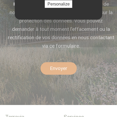
Vous affirmez avoir pris connaissance de
Personalize
notre POLITIQUE DE CONFIDENTIALITÉ sur la
protection des données. Vous pouvez
demander à tout moment l'effacement ou la
rectification de vos données en nous contactant
via ce formulaire.
Envoyer