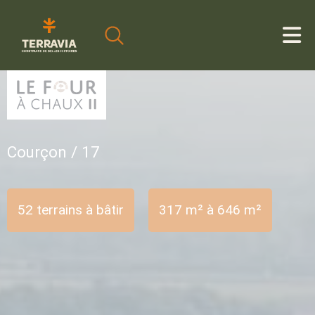
Cookies management panel
Courçon / 17
52 terrains à bâtir
317 m² à 646 m²