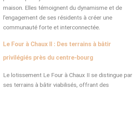
maison. Elles témoignent du dynamisme et de
l’engagement de ses résidents à créer une
communauté forte et interconnectée.
Le Four à Chaux II : Des terrains à bâtir
privilégiés près du centre-bourg
Le lotissement Le Four à Chaux II se distingue par
ses terrains à bâtir viabilisés, offrant des
superficies variées pour répondre à tous les
projets de construction. Chaque terrain à bâtir a
été pensé pour maximiser l’espace vert privé,
assurant ainsi un cadre de vie agréable et proche
de la nature.