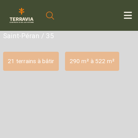
Cookies management panel
Saint-Péran / 35
21 terrains à bâtir
290 m² à 522 m²