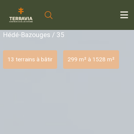
Cookies management panel
Hédé-Bazouges / 35
13 terrains à bâtir
299 m² à 1528 m²