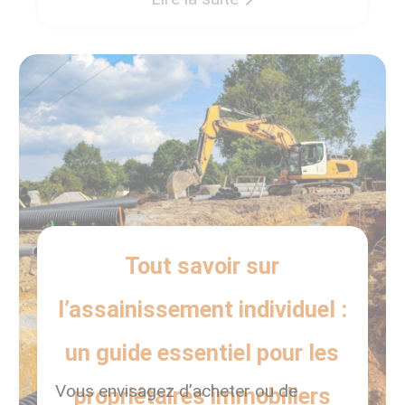
une excellente idée, en mettant en
lumière nos programmes immobiliers.
[…]
Tout savoir sur
l’assainissement individuel :
un guide essentiel pour les
Vous envisagez d’acheter ou de
propriétaires immobiliers