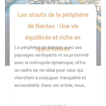
Les atouts de la périphérie
de Nantes : Une vie
équilibrée et riche en
La périphérie de Nantes, avec ses
opportunités
paysages verdoyants et sa proximité
avec la métropole dynamique, offre
un cadre de vie idéal pour ceux qui
cherchent à conjuguer tranquillité et
accessibilité. Dans cet article, nous
explorons les raisons pour lesquelles
s’installer en périphérie de Nantes est
Lire la suite