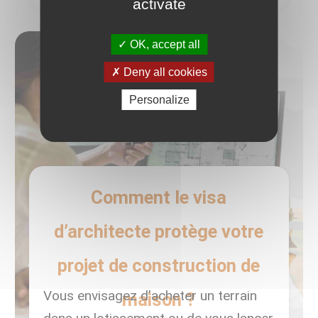
activate
OK, accept all
Deny all cookies
Personalize
Comment le visa
d’architecte protège votre
projet de construction de
Vous envisagez d’acheter un terrain
maison ?