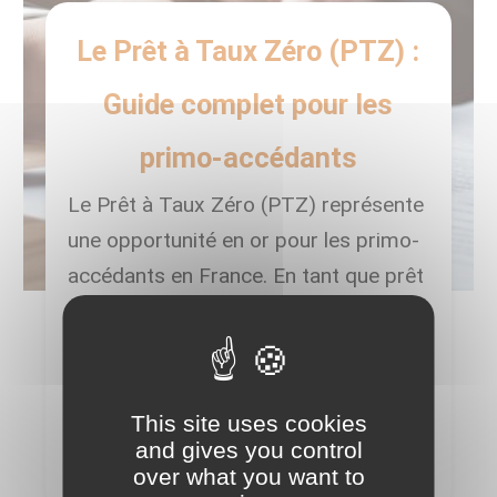
Le Prêt à Taux Zéro (PTZ) :
Guide complet pour les
primo-accédants
Le Prêt à Taux Zéro (PTZ) représente
une opportunité en or pour les primo-
accédants en France. En tant que prêt
sans intérêt soutenu par l’État, il
facilite considérablement l’accession
à la propriété. Alors que la fin de ce
dispositif est annoncée pour le 31
This site uses cookies
and gives you control
mars 2024, il est crucial de
over what you want to
Lire la suite
comprendre en détail ce prêt, […]