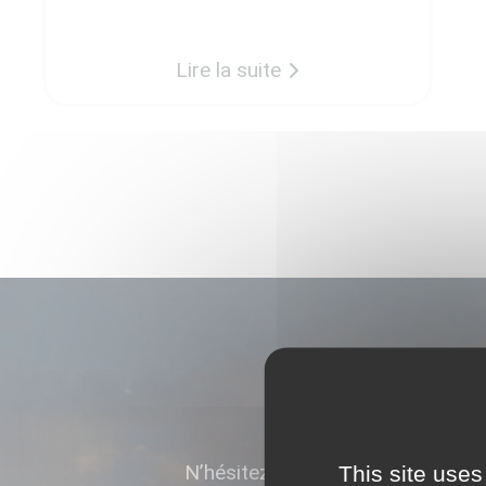
des travaux permet, à présent, le
démarrage des premières
Lire la suite
constructions de maisons
individuelles. Chaque programme
étant unique, les travaux
d’aménagement d’une opération font
l’objet d’une réflexion particulière en
amont, et se préparent autour de
nombreux […]
N’hésitez pas à prendre contact
This site uses