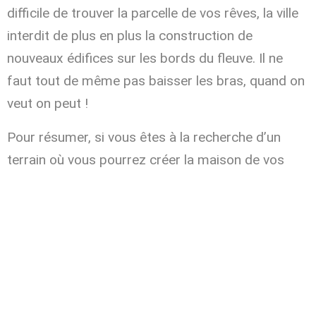
difficile de trouver la parcelle de vos rêves, la ville
interdit de plus en plus la construction de
nouveaux édifices sur les bords du fleuve. Il ne
faut tout de même pas baisser les bras, quand on
veut on peut !
Pour résumer, si vous êtes à la recherche d’un
terrain où vous pourrez créer la maison de vos
bon investissement
rêves, où vous pourrez faire un
et
avoir une bonne qualité de vie, vous n’avez pas
besoin de chercher plus loin.
Orléans a beaucoup à offrir en activité
, qu’il
s’agisse d’espaces de loisirs pour la famille,
d’endroits où retrouver vos amis pour boire un