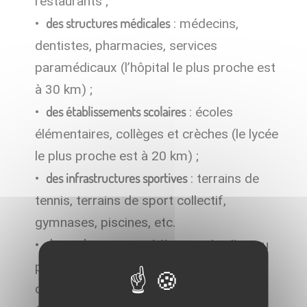
restaurants ;
des structures médicales
: médecins,
dentistes, pharmacies, services
paramédicaux (l’hôpital le plus proche est
à 30 km) ;
des établissements scolaires
: écoles
élémentaires, collèges et crèches (le lycée
le plus proche est à 20 km) ;
des infrastructures sportives
: terrains de
tennis, terrains de sport collectif,
gymnases, piscines, etc.
de nombreuses associations
: Orée-d’Anjou
peut compter sur la richesse et le
dynamisme de son tissu associatif