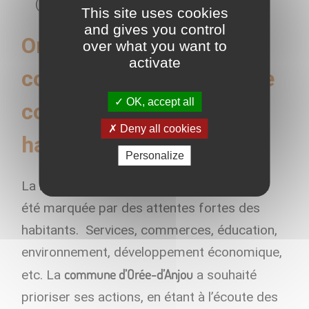
(culture, loisirs, etc.).
This site uses cookies
and gives you control
Orée-d’Anjou est une
over what you want to
activate
commune nouvelle qui se
OK, accept all
construit avec ses
Deny all cookies
habitants
Personalize
La réforme territoriale en Maine-et-Loire a
été marquée par des attentes fortes des
habitants. Services, commerces, éducation,
environnement, développement économique,
commune d’Orée-d’Anjou
etc. La
a souhaité
prioriser ses actions, en étant à l’écoute des