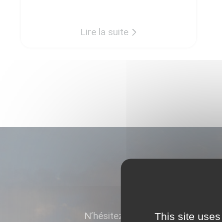
annoncent le démarrage
prochainement des premières
Lire la suite
constructions. Nos partenaires :
des spécialistes de l’aménagement
Les entreprises qui œuvrent pour la
réalisation des travaux de première
phase sont […]
N’hésitez pas à prendre contact
This site uses