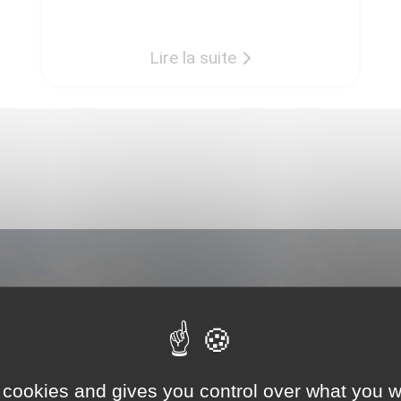
terminés. Comme chacun des
programmes réalisés par TerraVia,
Lire la suite
LE CLOS DE LA CROIX a fait l’objet
d’une réflexion particulière pour
proposer un cadre agréable aux
futurs habitants tout en préservant
l’environnement existant. De fait, le
[…]
Nous contacter
 avec nous si vous avez un projet en tête. Nous sero
 cookies and gives you control over what you w